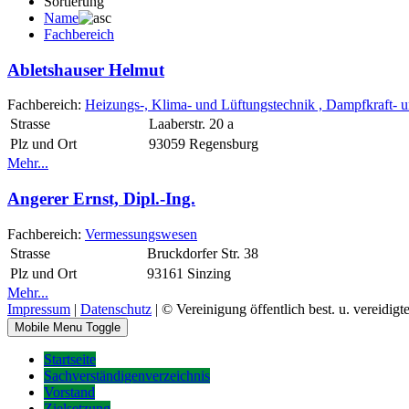
Sortierung
Name
Fachbereich
Abletshauser Helmut
Fachbereich:
Heizungs-, Klima- und Lüftungstechnik , Dampfkraft-
Strasse
Laaberstr. 20 a
Plz und Ort
93059 Regensburg
Mehr...
Angerer Ernst, Dipl.-Ing.
Fachbereich:
Vermessungswesen
Strasse
Bruckdorfer Str. 38
Plz und Ort
93161 Sinzing
Mehr...
Impressum
|
Datenschutz
| © Vereinigung öffentlich best. u. vereidigt
Mobile Menu Toggle
Startseite
Sachverständigenverzeichnis
Vorstand
Zielsetzung