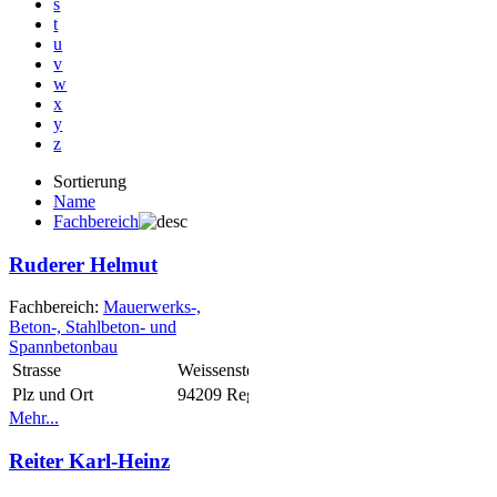
s
t
u
v
w
x
y
z
Sortierung
Name
Fachbereich
Ruderer Helmut
Fachbereich:
Mauerwerks-,
Beton-, Stahlbeton- und
Spannbetonbau
Strasse
Weissensteinerstr. 6
Plz und Ort
94209 Regen
Mehr...
Reiter Karl-Heinz