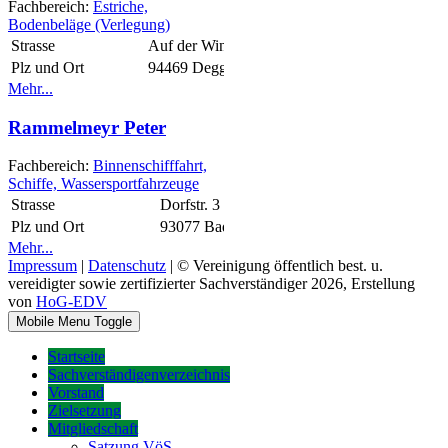
Fachbereich:
Estriche,
Bodenbeläge (Verlegung)
Strasse
Auf der Windschnur 4
Plz und Ort
94469 Deggendorf
Mehr...
Rammelmeyr Peter
Fachbereich:
Binnenschifffahrt,
Schiffe, Wassersportfahrzeuge
Strasse
Dorfstr. 3
Plz und Ort
93077 Bad Abbach
Mehr...
Impressum
|
Datenschutz
| © Vereinigung öffentlich best. u.
vereidigter sowie zertifizierter Sachverständiger 2026, Erstellung
von
HoG-EDV
Mobile Menu Toggle
Startseite
Sachverständigenverzeichnis
Vorstand
Zielsetzung
Mitgliedschaft
Satzung VöS