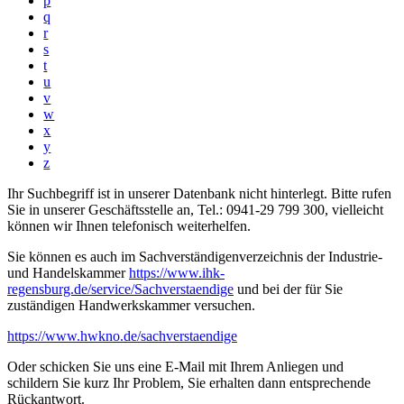
p
q
r
s
t
u
v
w
x
y
z
Ihr Suchbegriff ist in unserer Datenbank nicht hinterlegt. Bitte rufen
Sie in unserer Geschäftsstelle an, Tel.: 0941-29 799 300, vielleicht
können wir Ihnen telefonisch weiterhelfen.
Sie können es auch im Sachverständigenverzeichnis der Industrie-
und Handelskammer
https://www.ihk-
regensburg.de/service/Sachverstaendige
und bei der für Sie
zuständigen Handwerkskammer versuchen.
https://www.hwkno.de/sachverstaendige
Oder schicken Sie uns eine E-Mail mit Ihrem Anliegen und
schildern Sie kurz Ihr Problem, Sie erhalten dann entsprechende
Rückantwort.