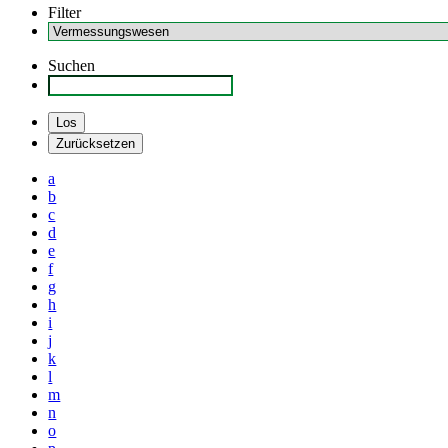
Filter
Suchen
a
b
c
d
e
f
g
h
i
j
k
l
m
n
o