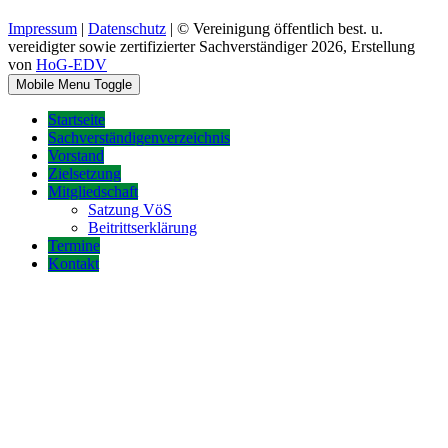
Impressum
|
Datenschutz
| © Vereinigung öffentlich best. u.
vereidigter sowie zertifizierter Sachverständiger 2026, Erstellung
von
HoG-EDV
Mobile Menu Toggle
Startseite
Sachverständigenverzeichnis
Vorstand
Zielsetzung
Mitgliedschaft
Satzung VöS
Beitrittserklärung
Termine
Kontakt